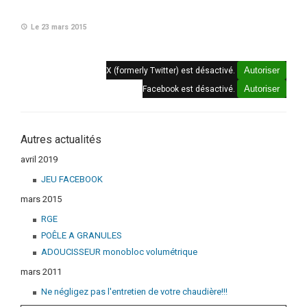
Le 23 mars 2015
Autoriser
X (formerly Twitter) est désactivé.
Autoriser
Facebook est désactivé.
Autres actualités
avril 2019
JEU FACEBOOK
mars 2015
RGE
POÊLE A GRANULES
ADOUCISSEUR monobloc volumétrique
mars 2011
Ne négligez pas l'entretien de votre chaudière!!!