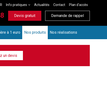
ER
Info pratiques
Actualités
Contact
Plan d'accès
48
Devis gratuit
Demande de rappel
ère à 1 euro
Nos produits
Nos réalisations
 un devis